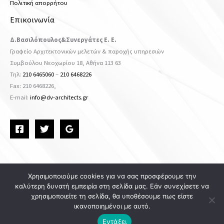
Πολιτική απορρήτου
Επικοινωνία
Δ.Βασιλόπουλος&Συνεργάτες Ε. Ε.
Γραφείο Αρχιτεκτονικών μελετών & παροχής υπηρεσιών
Συμβούλου Νεοχωρίου 18, Αθήνα 113 63
Τηλ:
210 6465060
–
210 6468226
Fax: 210 6468226,
Ε-mail:
info@dv-architects.gr
Χρησιμοποιούμε cookies για να σας προσφέρουμε την
καλύτερη δυνατή εμπειρία στη σελίδα μας. Εάν συνεχίσετε να
Copyright © 2026 DV ARCHITECTS
χρησιμοποιείτε τη σελίδα, θα υποθέσουμε πως είστε
ικανοποιημένοι με αυτό.
Powered by
Εντάξει