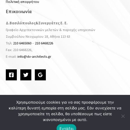
Πολιτική απορρήτου
Επικοινωνία
Δ.Βασιλόπουλος&Συνεργάτες Ε. Ε.
Γραφείο Αρχιτεκτονικών μελετών & παροχής υπηρεσιών
Συμβούλου Νεοχωρίου 18, Αθήνα 113 63
Τηλ:
210 6465060
–
210 6468226
Fax: 210 6468226,
Ε-mail:
info@dv-architects.gr
Χρησιμοποιούμε cookies για να σας προσφέρουμε την
καλύτερη δυνατή εμπειρία στη σελίδα μας. Εάν συνεχίσετε να
Copyright © 2026 DV ARCHITECTS
χρησιμοποιείτε τη σελίδα, θα υποθέσουμε πως είστε
ικανοποιημένοι με αυτό.
Powered by
Εντάξει