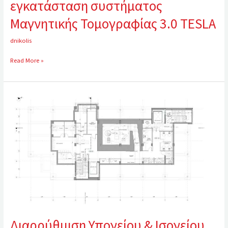
εγκατάσταση συστήματος
Μαγνητικής Τομογραφίας 3.0 TESLA
dnikolis
Read More »
Διαρρύθμιση
Υπογείου
&
Ισογείου
νέας
Πτέρυγας
Αιγινήτειου
Νοσοκομείου
για
την
εγκατάσταση
Διαρρύθμιση Υπογείου & Ισογείου
Συστήματος