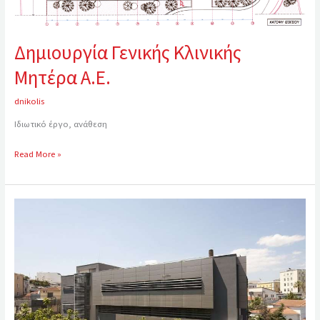
Δημιουργία Γενικής Κλινικής
Μητέρα Α.Ε.
dnikolis
Ιδιωτικό έργο, ανάθεση
Read More »
Μελέτη
–
Κατασκευή
Προσθήκης
3
ορόφων
και