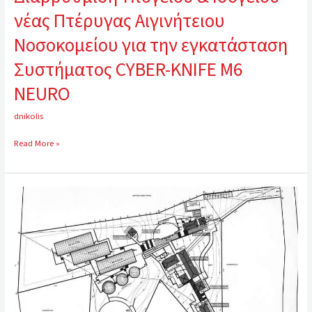
CYBER-
νέας Πτέρυγας Αιγινήτειου
KNIFE
Νοσοκομείου για την εγκατάσταση
M6
NEURO
Συστήματος CYBER-KNIFE M6
NEURO
dnikolis
Read More »
Κέντρο
Περίθαλψης
και
Διάσωσης
Ειδών
στη
θάση
Μετόχι