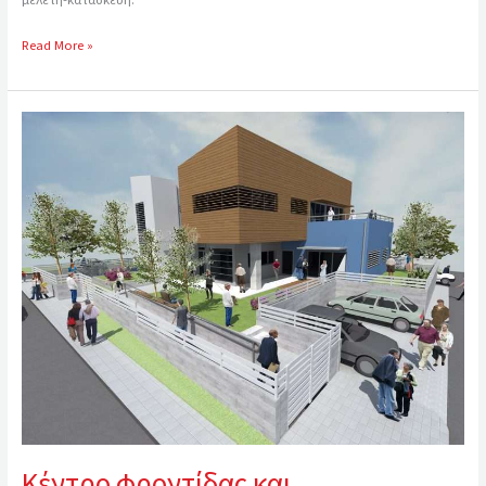
Read More »
Κέντρο
φροντίδας
και
Απασχόλησης
Ηλικιωμένων
Δήμου
Παλλήνης
Κέντρο φροντίδας και