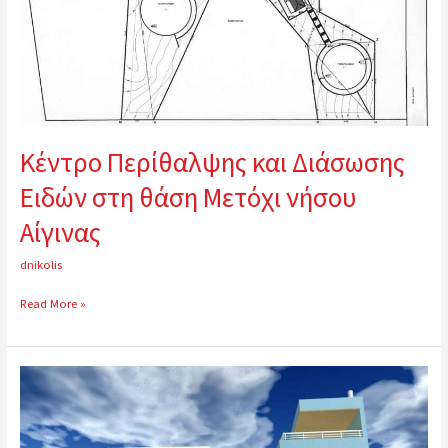
νήσου
Αίγινας
Κέντρο Περίθαλψης και Διάσωσης
Ειδών στη θάση Μετόχι νήσου
Αίγινας
dnikolis
Read More »
Κεντρο
Κοινωνικής
Υποστήριξης
και