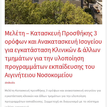
Ανακατασκευή
Ισογείου
για
εγκατάσταση
Κλινικών
&
Μελέτη – Κατασκευή Προσθήκης 3
άλλων
τμημάτων
ορόφων και Ανακατασκευή Ισογείου
για
για εγκατάσταση Κλινικών & άλλων
την
υλοποίηση
τμημάτων για την υλοποίηση
προγραμμάτων
προγραμμάτων εκπαίδευσης του
εκπαίδευσης
του
Αιγινήτειου Νοσοκομείου
Αιγινήτειου
Νοσοκομείου
dnikolis
Μελέτη-Κατασκευή προσθήκης 3 ορόφων και ανακατασκευή ισογείου για
εγκατάσταση κλινικών και άλλων τμημάτων για την υλοποίηση
προγραμμάτων εκπαίδευσης. Συμμετοχή σε διαγωνισμό με το σύστημα
μελέτη-κατασκευή.