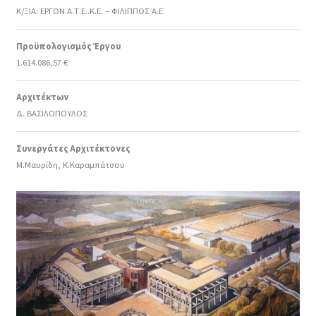
Κ/ΞΙΑ: ΕΡΓΟΝ Α.Τ.Ε..Κ.Ε. – ΦΙΛΙΠΠΟΣ Α.Ε.
Προϋπολογισμός Έργου
1.614.086,57 €
Αρχιτέκτων
Δ. ΒΑΣΙΛΟΠΟΥΛΟΣ
Συνεργάτες Αρχιτέκτονες
Μ.Μαυρίδη, Κ.Καραμπάτσου