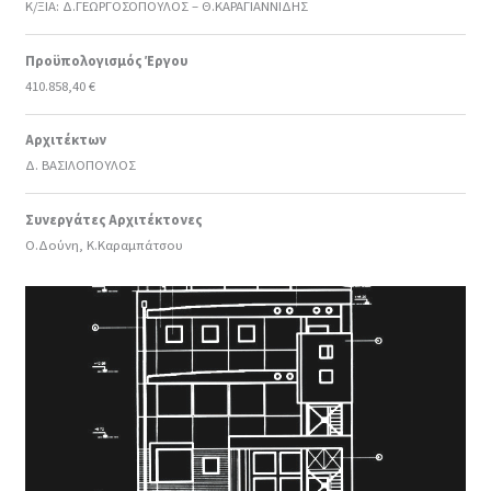
Κ/ΞΙΑ: Δ.ΓΕΩΡΓΟΣΟΠΟΥΛΟΣ – Θ.ΚΑΡΑΓΙΑΝΝΙΔΗΣ
Προϋπολογισμός Έργου
410.858,40 €
Αρχιτέκτων
Δ. ΒΑΣΙΛΟΠΟΥΛΟΣ
Συνεργάτες Αρχιτέκτονες
Ο.Δούνη, Κ.Καραμπάτσου