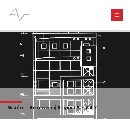
Μετάβαση
στο
περιεχόμενο
Project
Μελέτη – Κατασκευή Κτιρίου Δ.Ε.Υ.Α.Χ