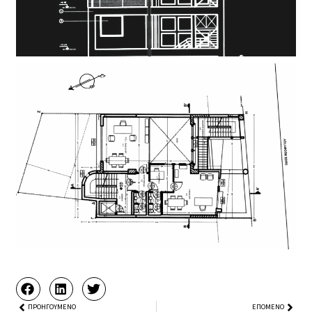
Prev
ΠΡΟΗΓΟΎΜΕΝΟ
ΕΠΌΜΕΝΟ
Next