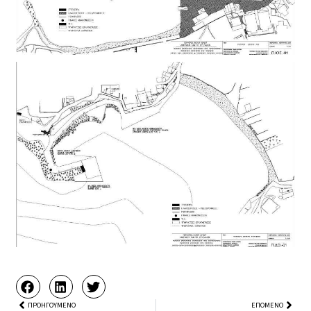
Prev
ΠΡΟΗΓΟΎΜΕΝΟ
ΕΠΌΜΕΝΟ
Next