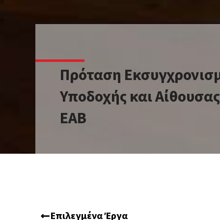
Project
Πρόταση Εκσυγχρονισ
Υποδοχής και Αίθουσα
ΕΑΒ
Επιλεγμένα Έργα