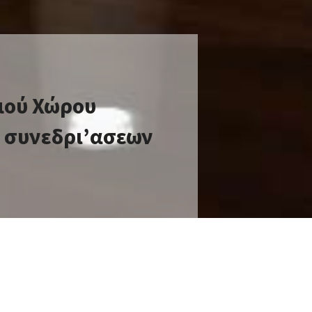
μού Χώρου
ς συνεδρι’ασεων