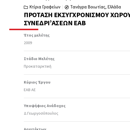
Κτίρια Γραφείων
Τανάγρα Βοιωτίας, Ελλάδα
ΠΡΌΤΑΣΗ ΕΚΣΥΓΧΡΟΝΙΣΜΟΎ ΧΏΡΟΥ
ΣΥΝΕΔΡΙ’ΑΣΕΩΝ ΕΑΒ
Έτος μελέτης
2009
Στάδιο Μελέτης
Προκαταρκτική
Κύριος Έργου
ΕΑΒ ΑΕ
Υποψήφιος Ανάδοχος
Δ.Γεωργοσόπουλος
Αρχιτέκτων