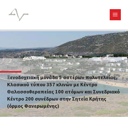
Μετάβαση
στο
περιεχόμενο
Project
Ξενοδοχειακή μονάδα 5 αστέρων πολυτελείας,
Κλασικού τύπου 357 κλινών με Κέντρο
Θαλασσοθεραπείας 100 ατόμων και Συνεδριακό
Κέντρο 200 συνέδρων στην Σητεία Κρήτης
(όρμος Φανερωμένης)